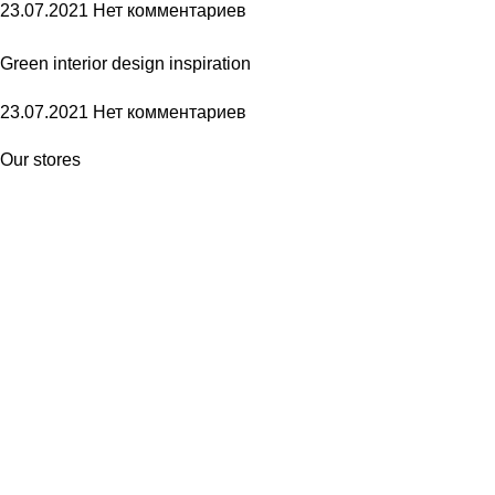
23.07.2021
Нет комментариев
Green interior design inspiration
23.07.2021
Нет комментариев
Our stores
New York
London SF
Edinburgh
Los Angeles
Chicago
Las Vegas
USEFUL LINKS
Privacy Policy
Returns