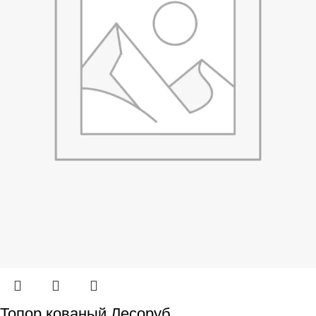
Топор кованый Лесоруб