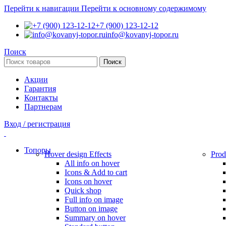
Перейти к навигации
Перейти к основному содержимому
+7 (900) 123-12-12
info@kovanyj-topor.ru
Поиск
Поиск
Акции
Гарантия
Контакты
Партнерам
Вход / регистрация
Топоры
Hover design
Effects
Prod
All info on hover
Icons & Add to cart
Icons on hover
Quick shop
Full info on image
Button on image
Summary on hover