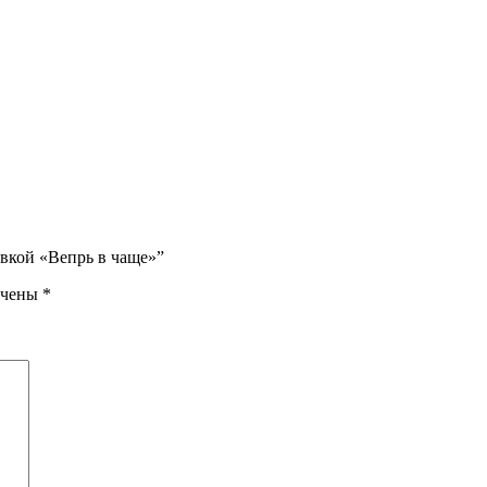
овкой «Вепрь в чаще»”
ечены
*