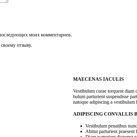
ля последующих моих комментариев.
своему отзыву.
MAECENAS IACULIS
Vestibulum curae torquent diam 
bulum parturient suspendisse part
natoque adipiscing a vestibulum 
ADIPISCING CONVALLIS
Vestibulum penatibus nunc 
Abitur parturient praesent
Diam parturient dictumst pa