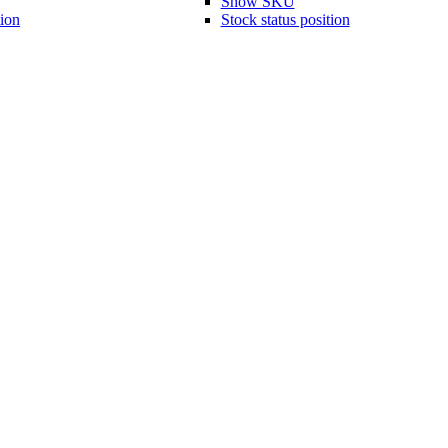
Show SKU
tion
Stock status position