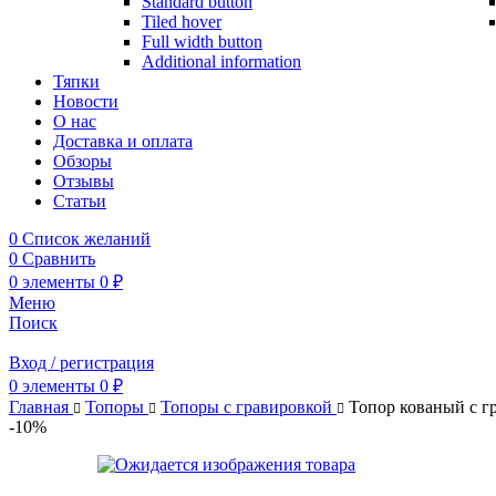
Standard button
Tiled hover
Full width button
Additional information
Тяпки
Новости
О нас
Доставка и оплата
Обзоры
Отзывы
Статьи
0
Список желаний
0
Сравнить
0
элементы
0
₽
Меню
Поиск
Вход / регистрация
0
элементы
0
₽
Главная
Топоры
Топоры с гравировкой
Топор кованый с г
-10%