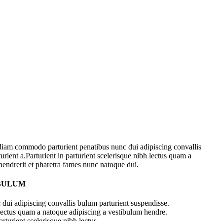
diam commodo parturient penatibus nunc dui adipiscing convallis
urient a.Parturient in parturient scelerisque nibh lectus quam a
hendrerit et pharetra fames nunc natoque dui.
 BULUM
dui adipiscing convallis bulum parturient suspendisse.
 lectus quam a natoque adipiscing a vestibulum hendre.
rturient scelerisque nibh lectus.