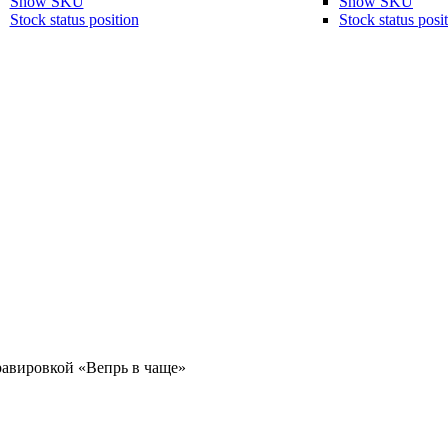
Show SKU
Show SKU
Stock status position
Stock status posi
равировкой «Вепрь в чаще»