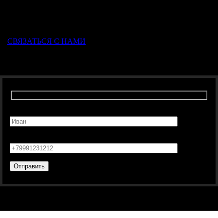
расскажем подробнее про наши топоры . С понедельника по
пятницу с 09:00 до 18:00 по Московскому времени.
СВЯЗАТЬСЯ С НАМИ
Связаться с нами
Ваше имя
Ваш телефон*