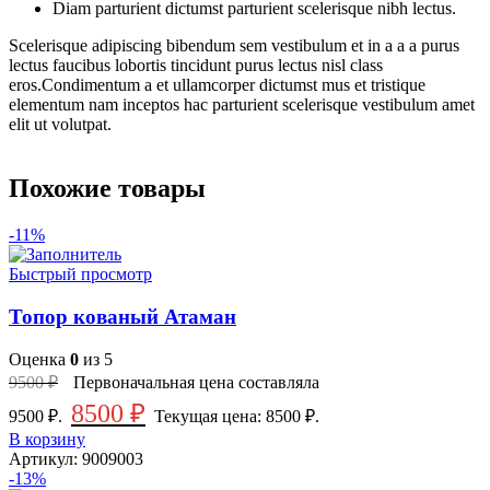
Diam parturient dictumst parturient scelerisque nibh lectus.
Scelerisque adipiscing bibendum sem vestibulum et in a a a purus
lectus faucibus lobortis tincidunt purus lectus nisl class
eros.Condimentum a et ullamcorper dictumst mus et tristique
elementum nam inceptos hac parturient scelerisque vestibulum amet
elit ut volutpat.
Похожие товары
-11%
Быстрый просмотр
Топор кованый Атаман
Оценка
0
из 5
9500
₽
Первоначальная цена составляла
8500
₽
9500 ₽.
Текущая цена: 8500 ₽.
В корзину
Артикул:
9009003
-13%